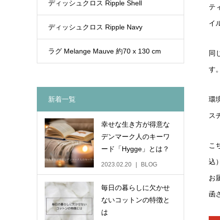
ディッシュクロス Ripple Shell
テ
イ
ディッシュクロス Ripple Navy
ラグ Melange Mauve 約70 x 130 cm
同
す
新着一覧
環
ス
幸せな生き方が得意な
デンマーク人のキーワ
こ
ード「Hygge」とは？
込
2023.02.20
BLOG
お
毎日の暮らしに欠かせ
函
ないコットンの特徴と
は