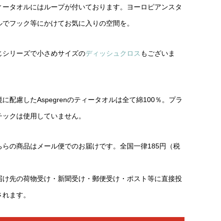
ィータオルにはループが付いております。ヨーロピアンスタ
ルでフック等にかけてお気に入りの空間を。
じシリーズで小さめサイズの
ディッシュクロス
もございま
。
境に配慮したAspegrenのティータオルは全て綿100％。プラ
チックは使用していません。
ちらの商品はメール便でのお届けです。全国一律185円（税
）
届け先の荷物受け・新聞受け・郵便受け・ポスト等に直接投
されます。