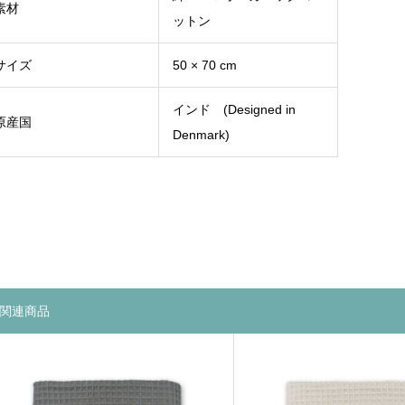
素材
ットン
サイズ
50 × 70 cm
インド (Designed in
原産国
Denmark)
関連商品