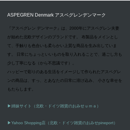
ASPEGREN Denmark アスペグレンデンマーク
『アスペグレン デンマーク』は、2000年にアスペグレン夫妻
が始めた北欧デザインのブランドです。 布製品をメインとし
て、手触りも色合いも柔らかい上質な商品を生み出していま
す。 日常にちょっといいものを取り入れることで、過ごし方も
少し丁寧になる（から不思議です）。
ハッピーで彩りのある生活をイメージして作られたアスペグレ
ンの商品は、すっ、とあなたの日常に溶け込み、 小さな幸せを
もたらします。
▶姉妹サイト（北欧・ドイツ雑貨のおみせｕｍａ）
▶
Yahoo Shopping店（北欧・ドイツ雑貨のおみせpineport）