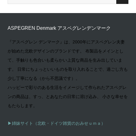
ASPEGREN Denmark アスペグレンデンマーク
『アスペグレン デンマーク』は、2000年にアスペグレン夫妻
が始めた北欧デザインのブランドです。 布製品をメインとし
て、手触りも色合いも柔らかい上質な商品を生み出していま
す。 日常にちょっといいものを取り入れることで、過ごし方も
少し丁寧になる（から不思議です）。
ハッピーで彩りのある生活をイメージして作られたアスペグレ
ンの商品は、すっ、とあなたの日常に溶け込み、 小さな幸せを
もたらします。
▶姉妹サイト（北欧・ドイツ雑貨のおみせｕｍａ）