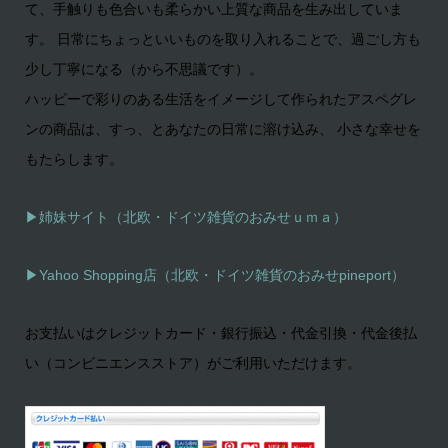
て、手触りも色合いも柔らかい上質な商品を生み出していま
す。 日常にちょっといいものを取り入れることで、過ごし方も
少し丁寧になる（から不思議です）。
ハッピーで彩りのある生活をイメージして作られたアスペグレ
ンの商品は、すっ、とあなたの日常に溶け込み、 小さな幸せを
もたらします。
▶姉妹サイト（北欧・ドイツ雑貨のおみせｕｍａ）
▶
Yahoo Shopping店（北欧・ドイツ雑貨のおみせpineport）
お支払いはクレジットカード・銀行振込・代金引換・代金後払
い（コンビニエンスストア）がご利用いただけます。