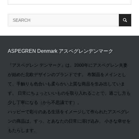
ASPEGREN Denmark アスペグレンデンマーク
『アスペグレン デンマーク』は、2000年にアスペグレン夫妻
が始めた北欧デザインのブランドです。 布製品をメインとし
て、手触りも色合いも柔らかい上質な商品を生み出していま
す。 日常にちょっといいものを取り入れることで、過ごし方も
少し丁寧になる（から不思議です）。
ハッピーで彩りのある生活をイメージして作られたアスペグレ
ンの商品は、すっ、とあなたの日常に溶け込み、 小さな幸せを
もたらします。