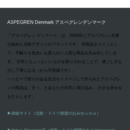
ASPEGREN Denmark アスペグレンデンマーク
『アスペグレン デンマーク』は、2000年にアスペグレン夫妻
が始めた北欧デザインのブランドです。 布製品をメインとし
て、手触りも色合いも柔らかい上質な商品を生み出していま
す。 日常にちょっといいものを取り入れることで、過ごし方も
少し丁寧になる（から不思議です）。
ハッピーで彩りのある生活をイメージして作られたアスペグレ
ンの商品は、すっ、とあなたの日常に溶け込み、 小さな幸せを
もたらします。
▶姉妹サイト（北欧・ドイツ雑貨のおみせｕｍａ）
▶
Yahoo Shopping店（北欧・ドイツ雑貨のおみせpineport）