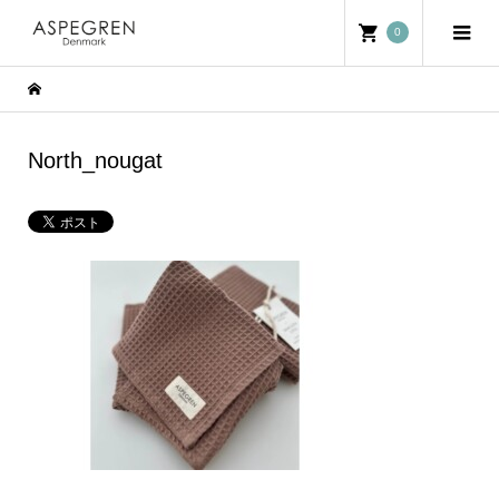
0
North_nougat