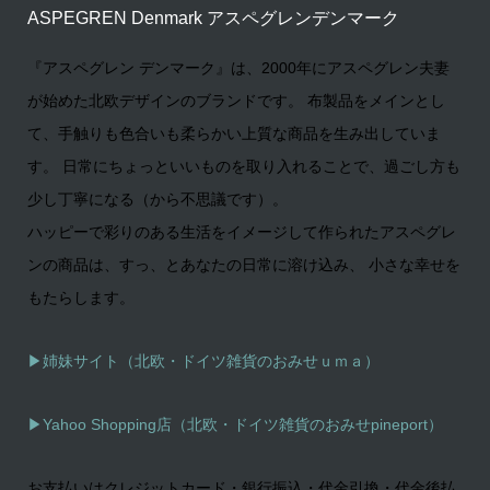
ASPEGREN Denmark アスペグレンデンマーク
『アスペグレン デンマーク』は、2000年にアスペグレン夫妻
が始めた北欧デザインのブランドです。 布製品をメインとし
て、手触りも色合いも柔らかい上質な商品を生み出していま
す。 日常にちょっといいものを取り入れることで、過ごし方も
少し丁寧になる（から不思議です）。
ハッピーで彩りのある生活をイメージして作られたアスペグレ
ンの商品は、すっ、とあなたの日常に溶け込み、 小さな幸せを
もたらします。
▶姉妹サイト（北欧・ドイツ雑貨のおみせｕｍａ）
▶
Yahoo Shopping店（北欧・ドイツ雑貨のおみせpineport）
お支払いはクレジットカード・銀行振込・代金引換・代金後払