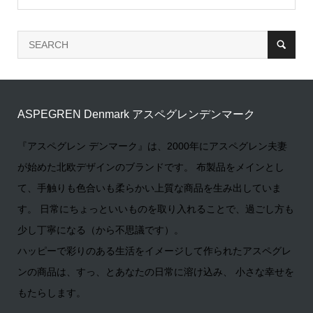
ASPEGREN Denmark アスペグレンデンマーク
『アスペグレン デンマーク』は、2000年にアスペグレン夫妻
が始めた北欧デザインのブランドです。 布製品をメインとし
て、手触りも色合いも柔らかい上質な商品を生み出していま
す。 日常にちょっといいものを取り入れることで、過ごし方も
少し丁寧になる（から不思議です）。
ハッピーで彩りのある生活をイメージして作られたアスペグレ
ンの商品は、すっ、とあなたの日常に溶け込み、 小さな幸せを
もたらします。