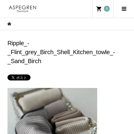
0
Ripple_-
_Flint_grey_Birch_Shell_Kitchen_towle_-
_Sand_Birch