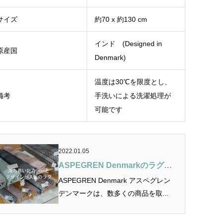
サイズ
約70 x 約130 cm
インド (Designed in
原産国
Denmark)
温度は30℃を限度とし、
備考
手洗いによる洗濯処理が
可能です
2022.01.05
ASPEGREN Denmarkのラグは
落ち着いたカラーとデザインが
ASPEGREN Denmark アスペグレン
人気！3シリーズを徹底解説
デンマークは、数多くの商品を取...