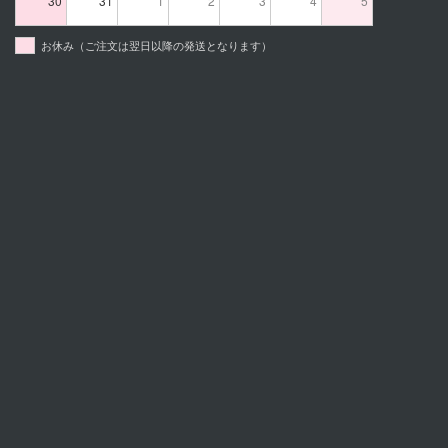
30
31
1
2
3
4
5
お休み（ご注文は翌日以降の発送となります）