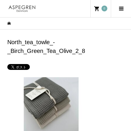
0
North_tea_towle_-
_Birch_Green_Tea_Olive_2_8