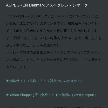
ASPEGREN Denmark アスペグレンデンマーク
『アスペグレン デンマーク』は、2000年にアスペグレン夫妻
が始めた北欧デザインのブランドです。 布製品をメインとし
て、手触りも色合いも柔らかい上質な商品を生み出していま
す。 日常にちょっといいものを取り入れることで、過ごし方も
少し丁寧になる（から不思議です）。
ハッピーで彩りのある生活をイメージして作られたアスペグレ
ンの商品は、すっ、とあなたの日常に溶け込み、 小さな幸せを
もたらします。
▶姉妹サイト（北欧・ドイツ雑貨のおみせｕｍａ）
▶
Yahoo Shopping店（北欧・ドイツ雑貨のおみせpineport）