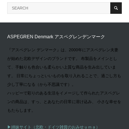
ASPEGREN Denmark アスペグレンデンマーク
『アスペグレン デンマーク』は、2000年にアスペグレン夫妻
が始めた北欧デザインのブランドです。 布製品をメインとし
て、手触りも色合いも柔らかい上質な商品を生み出していま
す。 日常にちょっといいものを取り入れることで、過ごし方も
少し丁寧になる（から不思議です）。
ハッピーで彩りのある生活をイメージして作られたアスペグレ
ンの商品は、すっ、とあなたの日常に溶け込み、 小さな幸せを
もたらします。
▶姉妹サイト（北欧・ドイツ雑貨のおみせｕｍａ）