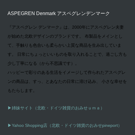
ASPEGREN Denmark アスペグレンデンマーク
『アスペグレン デンマーク』は、2000年にアスペグレン夫妻
が始めた北欧デザインのブランドです。 布製品をメインとし
て、手触りも色合いも柔らかい上質な商品を生み出していま
す。 日常にちょっといいものを取り入れることで、過ごし方も
少し丁寧になる（から不思議です）。
ハッピーで彩りのある生活をイメージして作られたアスペグレ
ンの商品は、すっ、とあなたの日常に溶け込み、 小さな幸せを
もたらします。
▶姉妹サイト（北欧・ドイツ雑貨のおみせｕｍａ）
▶
Yahoo Shopping店（北欧・ドイツ雑貨のおみせpineport）