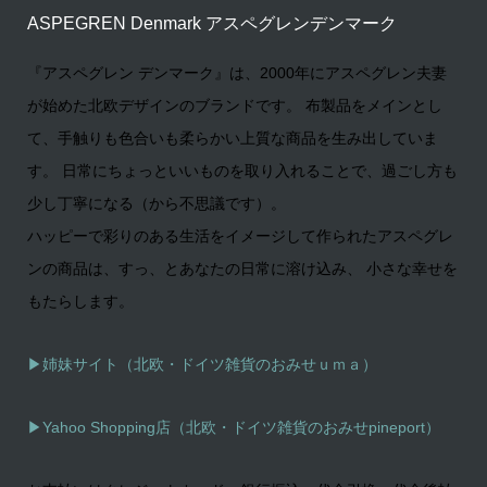
ASPEGREN Denmark アスペグレンデンマーク
『アスペグレン デンマーク』は、2000年にアスペグレン夫妻
が始めた北欧デザインのブランドです。 布製品をメインとし
て、手触りも色合いも柔らかい上質な商品を生み出していま
す。 日常にちょっといいものを取り入れることで、過ごし方も
少し丁寧になる（から不思議です）。
ハッピーで彩りのある生活をイメージして作られたアスペグレ
ンの商品は、すっ、とあなたの日常に溶け込み、 小さな幸せを
もたらします。
▶姉妹サイト（北欧・ドイツ雑貨のおみせｕｍａ）
▶
Yahoo Shopping店（北欧・ドイツ雑貨のおみせpineport）