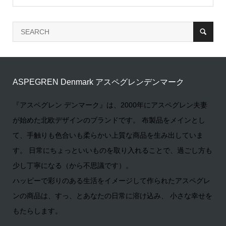
ASPEGREN Denmark アスペグレンデンマーク
『アスペグレン デンマーク』は、2000年にアスペグレン夫妻
が始めた北欧デザインのブランドです。 布製品をメインとし
て、手触りも色合いも柔らかい上質な商品を生み出していま
す。 日常にちょっといいものを取り入れることで、過ごし方も
少し丁寧になる（から不思議です）。
ハッピーで彩りのある生活をイメージして作られたアスペグレ
ンの商品は、すっ、とあなたの日常に溶け込み、 小さな幸せを
もたらします。