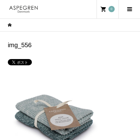
0
img_556