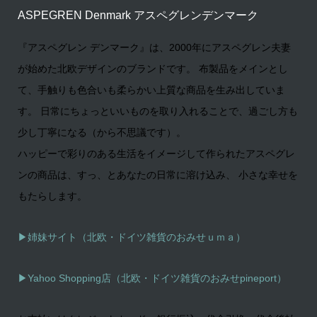
ASPEGREN Denmark アスペグレンデンマーク
『アスペグレン デンマーク』は、2000年にアスペグレン夫妻
が始めた北欧デザインのブランドです。 布製品をメインとし
て、手触りも色合いも柔らかい上質な商品を生み出していま
す。 日常にちょっといいものを取り入れることで、過ごし方も
少し丁寧になる（から不思議です）。
ハッピーで彩りのある生活をイメージして作られたアスペグレ
ンの商品は、すっ、とあなたの日常に溶け込み、 小さな幸せを
もたらします。
▶姉妹サイト（北欧・ドイツ雑貨のおみせｕｍａ）
▶
Yahoo Shopping店（北欧・ドイツ雑貨のおみせpineport）