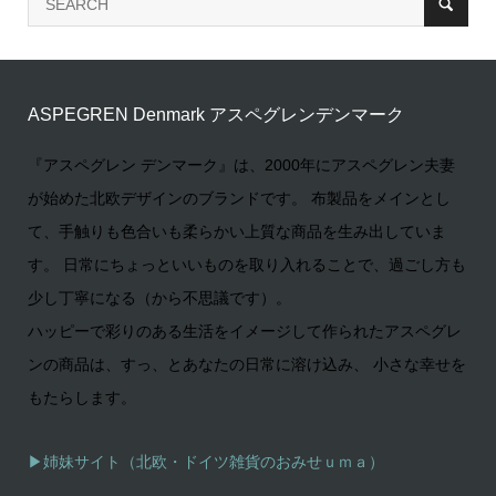
ASPEGREN Denmark アスペグレンデンマーク
『アスペグレン デンマーク』は、2000年にアスペグレン夫妻
が始めた北欧デザインのブランドです。 布製品をメインとし
て、手触りも色合いも柔らかい上質な商品を生み出していま
す。 日常にちょっといいものを取り入れることで、過ごし方も
少し丁寧になる（から不思議です）。
ハッピーで彩りのある生活をイメージして作られたアスペグレ
ンの商品は、すっ、とあなたの日常に溶け込み、 小さな幸せを
もたらします。
▶姉妹サイト（北欧・ドイツ雑貨のおみせｕｍａ）